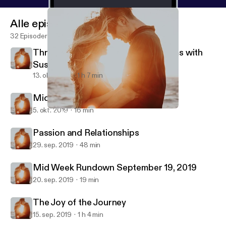
Alle episoder
32 Episoder
Threesomes, Intercourse, & Orgasms with
Susan Bratton
13. okt. 2019
1 h 7 min
Midweek Rundown Oct 4, 2019
5. okt. 2019
16 min
The Joy of the Journey
Better Dating and Relationships
Passion and Relationships
29. sep. 2019
48 min
Mid Week Rundown September 19, 2019
20. sep. 2019
19 min
The Joy of the Journey
15. sep. 2019
1 h 4 min