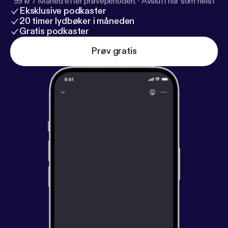
99 kr / Måned etter prøveperioden.
·
Avslutt når som helst
Eksklusive podkaster
20 timer lydbøker i måneden
Gratis podkaster
Prøv gratis