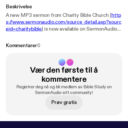
Beskrivelse
A new MP3 sermon from Charity Bible Church [
http
s://www.sermonaudio.com/source_detail.asp?sourc
eid=charitybible
] is now available on SermonAudio
with the following details: Title: Sunday Bible Study
08_25_2024 Speaker: Curtis Fitts Broadcaster:
Kommentarer
0
Charity Bible Church Event: Bible Study Date:
8/25/2024 Length: 61 min.
Vær den første til å
kommentere
Registrer deg nå og bli medlem av Bible Study on
SermonAudio sitt community!
Prøv gratis