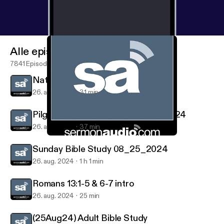
Alle episoder
7841 Episoder
Natural part 3
26. aug. 2024
31 min
Pilgrim's Progress Bible Study 8.28.24
26. aug. 2024
37 min
Sunday Bible Study 08_25_2024
Bible Study on SermonAudio
Sunday Bible Study 08_25_2024
26. aug. 2024
1 h 1 min
Romans 13:1-5 & 6-7 intro
26. aug. 2024
25 min
(25Aug24) Adult Bible Study