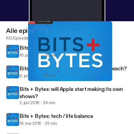
Alle episoder
103 Episoder
Bits + Bytes: a hi-tech World Cup
16. juni 2018
20 min
Bits+Bytes: another Facebook data breach?
9. juni 2018
28 min
Bits + Bytes: will Apple start making its own shows?
Bits+Bytes
Bits + Bytes: will Apple start making its own
shows?
2. juni 2018
24 min
Bits + Bytes: tech / life balance
19. mai 2018
25 min