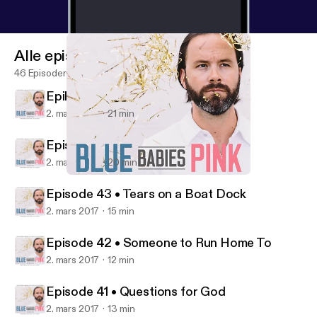
Alle episoder
46 Episoder
Epilogue • My Little Speaking Up
2. mars 2017
21 min
Episode 44 • Love Storms
2. mars 2017
20 min
Epilogue • My Little Speaking Up
Blue Babies Pink
Episode 43 • Tears on a Boat Dock
2. mars 2017
15 min
Episode 42 • Someone to Run Home To
2. mars 2017
12 min
Episode 41 • Questions for God
2. mars 2017
13 min