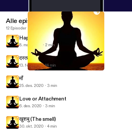
Alle episoder
12 Episoder
Happy Women's day
8. mars 2021
2 min
दस्तक
13. feb. 2021
14 min
दस्तक
Bohot kuch🎧
माँ
25. des. 2020
3 min
Love or Attachment
6. des. 2020
3 min
खुशबु (The smell)
30. okt. 2020
4 min