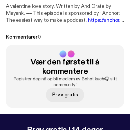
A valentine love story. Written by And Orate by
Mayank. --- This episode is sponsored by · Anchor:
The easiest way to make a podcast.
https://anchor.f
m/app
[
https://anchor.fm/app
]
Kommentarer
0
Vær den første til å
kommentere
Registrer deg nå og bli medlem av Bohot kuch🎧 sitt
community!
Prøv gratis
Prøv gratis i 14 dager