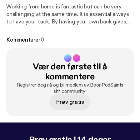
Working from home is fantastic but can be very
challenging at the same time. It is essential always
to have your back. By having your own back gives
you, so reassurance that someone will help you stay
motivated too, believe me, you're going to need
Kommentarer
0
that motivation in this field of business. --- Support
this podcast:
https://anchor.fm/anthony-casillas/sup
port
[
https://anchor.fm/anthony-casillas/support
]
Vær den første til å
kommentere
Registrer deg nå og bli medlem av BoonPodSaints
sitt community!
Prøv gratis
Prøv gratis i 14 dager