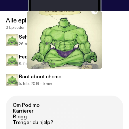
Alle episoder
3 Episoder
Self Motivation
26. sep. 2019
19 min
Fear and life in alturas
8. feb. 2019
26 min
Self Motivation
BoonPodSaints
Rant about chomo
5. feb. 2019
5 min
Om Podimo
Karrierer
Blogg
Trenger du hjelp?