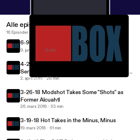
Alle episoder
18 Episoder
6-9-18 Season 2 Premiere and Trailer
9. juni 2018
8 min
4-2-18 deadbeef Expands on the new Civ-
Server, and a Personal Message from Me to
You
2. april 2018
28 min
3-26-18 Modshot Takes Some "Shots" as Former Alcuahtl
BOX Talk Podcast
3-26-18 Modshot Takes Some "Shots" as
Former Alcuahtl
26. mars 2018
53 min
3-19-18 Hot Takes in the Minus, Minus
19. mars 2018
51 min