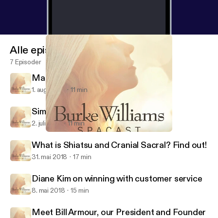
Alle episoder
7 Episoder
Managing End-of-Summer Stress
1. aug. 2018
11 min
Simply Massage
2. juli 2018
11 min
Diane Kim on winning with customer service
Burke Williams SpaCast
What is Shiatsu and Cranial Sacral? Find out!
31. mai 2018
17 min
Diane Kim on winning with customer service
8. mai 2018
15 min
Meet Bill Armour, our President and Founder