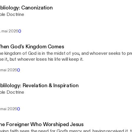
Calvary Hot Springs
ibliology: Canonization
ble Doctrine
0
. mai 2026
hen God’s Kingdom Comes
e kingdom of God is in the midst of you, and whoever seeks to pres
se it, but whoever loses his life will keep it.
0
. mai 2026
blilology: Revelation & Inspiration
ble Doctrine
0
. mai 2026
he Foreigner Who Worshiped Jesus
ving faith sees the need for God’s mercy and, having received it, t