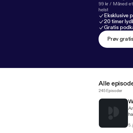
99 kr / Måned et
helst
Eksklusive 
20 timer ly
Gratis podk
Prøv grati
Alle episod
245 Episoder
W
An
ha
5.