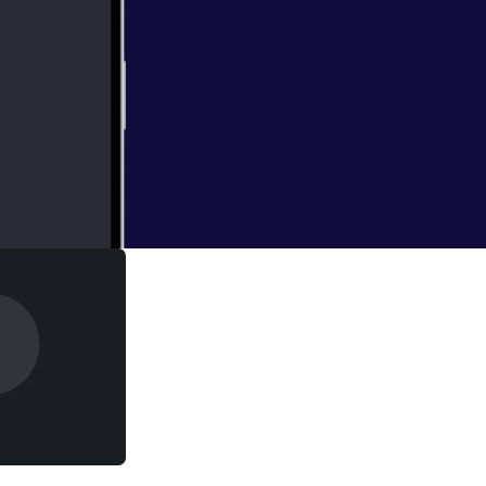
y by the grace He
nspiration