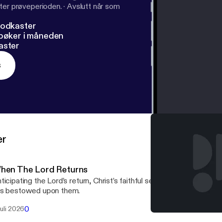
ter prøveperioden.
·
Avslutt når som
podkaster
dbøker i måneden
aster
s
er
hen The Lord Returns
ticipating the Lord’s return, Christ’s faithful servants live faithfull
s bestowed upon them.
0
 juli 2026
Biblilology: Revelation & I