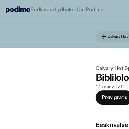
Podkaster
Lydbøker
Om Podimo
Calvary Hot
Calvary Hot S
Biblilol
17. mai 2026
Prøv gratis
Beskrivelse