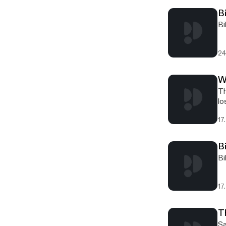
B
Bi
24
W
Th
lo
17
Bi
Bi
17
T
Sa