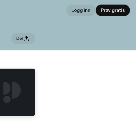
Logg inn
Prøv gratis
Del