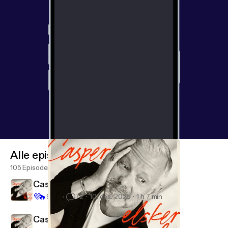
Alle episoder
105 Episoder
Casper Elsker Isabel Christensen
💜
🔥
9.2K
72
10. des. 2025
1 h 7 min
Casper Elsker Mads Langer