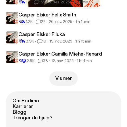
💜
🔥
6K
156
3. des. 2025
1 h 11 min
Casper Elsker Isabel Christensen
Casper Elsker Dig
Casper Elsker Felix Smith
💜
🔥
1.2K
27
26. nov. 2025
1 h 11 min
Casper Elsker Filuka
💜
🔥
3.9K
19
19. nov. 2025
1 h 15 min
Casper Elsker Camilla Miehe-Renard
💜
😂
2.9K
38
12. nov. 2025
1 h 11 min
Vis mer
Om Podimo
Karrierer
Blogg
Trenger du hjelp?