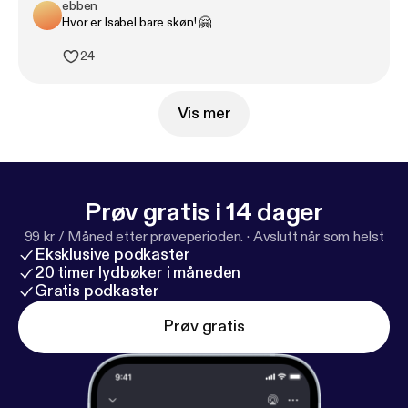
ebben
Hvor er Isabel bare skøn! 🤗
24
Vis mer
Prøv gratis i 14 dager
99 kr / Måned etter prøveperioden.
·
Avslutt når som helst
Eksklusive podkaster
20 timer lydbøker i måneden
Gratis podkaster
Prøv gratis