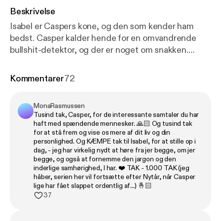
Beskrivelse
Isabel er Caspers kone, og den som kender ham
bedst. Casper kalder hende for en omvandrende
bullshit-detektor, og der er noget om snakken.
Deres samtale er fyldt med kærlighed, ærlighed og
humor. Casper elsker Isabel. Mærk kærligheden her
Kommentarer
72
MonaRasmussen
Tusind tak, Casper, for de interessante samtaler du har
haft med spændende mennesker. 🙏🏻 Og tusind tak
for at stå frem og vise os mere af dit liv og din
personlighed. Og KÆMPE tak til Isabel, for at stille op i
dag, - jeg har virkelig nydt at høre fra jer begge, om jer
begge, og også at fornemme den jargon og den
inderlige samhørighed, I har. ❤️ TAK - 1.000 TAK (jeg
håber, serien her vil fortsætte efter Nytår, når Casper
lige har fået slappet ordentlig af...) 🤞🏻
37