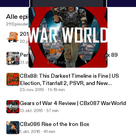
Alle episoder
211 Episoder
2016 GAME OF THE YEAR | CBx 90
20. jan. 2017
1 h 15 min
Personal GOTY | The Cardboard Box 89
31. des. 2016
2 h 14 min
Gears of War 4 Review | CBx087 WarWorld
CBxCasts
CBx88: This Darkest Timeline is Fine | US
Election, Titanfall 2, PSVR, and New
Pokemon
23. nov. 2016
1 h 19 min
Gears of War 4 Review | CBx087 WarWorld
13. okt. 2016
57 min
CBx086 Rise of the Iron Box
1. okt. 2016
41 min