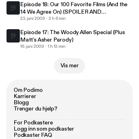
Episode 18: Our 100 Favorite Films (And the
14 We Agree On) (SPOILER AND
PROFANITY WARNING!!!)
23. juni 2009
2 h 6 min
Episode 17: The Woody Allen Special (Plus
Matt's Asher Parody)
16. juni 2009
1 h 13 min
Vis mer
Om Podimo
Karrierer
Blogg
Trenger du hjelp?
For Podkastere
Logg inn som podkaster
Podkaster FAQ