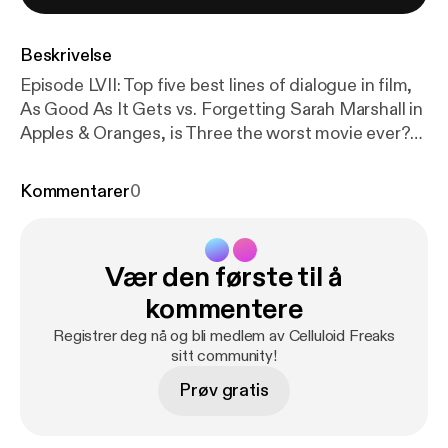
Beskrivelse
Episode LVII: Top five best lines of dialogue in film,
As Good As It Gets vs. Forgetting Sarah Marshall in
Apples & Oranges, is Three the worst movie ever?
and a discussion of Robert Angelo Masciantonio's
neighbor. Don't forget to buy NEIGHBOR on
Kommentarer
0
amazon.com!
Vær den første til å
kommentere
Registrer deg nå og bli medlem av Celluloid Freaks
sitt community!
Prøv gratis