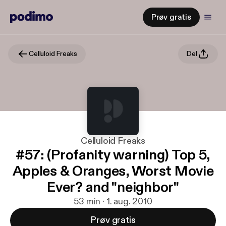
Prøv gratis
Celluloid Freaks
Del
Celluloid Freaks
#57: (Profanity warning) Top 5,
Apples & Oranges, Worst Movie
Ever? and "neighbor"
53 min · 1. aug. 2010
Prøv gratis