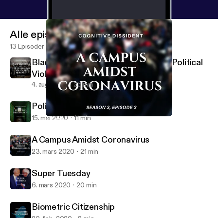
Alle episoder
13 Episoder
Black Abolition and the Question of Political
Violence
4. aug. 2020
25 min
Policing Pregnancy
15. mai 2020
11 min
A Campus Amidst Coronavirus
Cognitive Dissident
A Campus Amidst Coronavirus
23. mars 2020
21 min
Super Tuesday
6. mars 2020
20 min
Biometric Citizenship