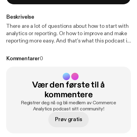
Beskrivelse
There are a lot of questions about how to start with
analytics or reporting. Or how to improve and make
reporting more easy. And that's what this podcast is
about. Hopefully it wil inspire you and maybe gives
you a headstart in doing things with data. This
Kommentarer
0
episode I would like to address a couple of
questions I had from marketeers and managers in e-
commerce I spoke to.
Vær den første til å
kommentere
Registrer deg nå og bli medlem av Commerce
Analytics podcast sitt community!
Prøv gratis