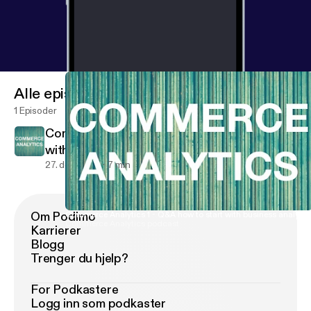
Alle episoder
1 Episoder
Commerce Analytics 1 - Q&A how to start
with business analytics
27. des. 2017
7 min
Om Podimo
Commerce Analytics 1 - Q&A how to start with business analytic
Commerce Analytics podcast
Karrierer
Blogg
Trenger du hjelp?
For Podkastere
Logg inn som podkaster