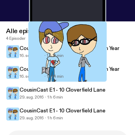
Alle episoder
4 Episoder
CousinCast E2 - The Purge: Election Year
16. sep. 2016
1 h 14 min
CousinCast E2 - The Purge: Election Year
16. sep. 2016
1 h 14 min
CousinCast E2 - The Purge: Election Year
CousinCast
CousinCast E1 - 10 Cloverfield Lane
29. aug. 2016
1 h 6 min
CousinCast E1 - 10 Cloverfield Lane
29. aug. 2016
1 h 6 min