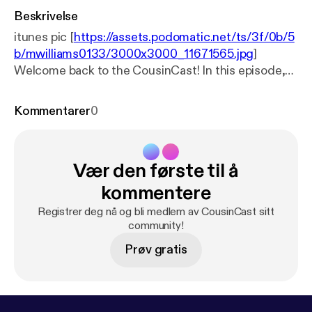
Beskrivelse
itunes pic [
https://assets.podomatic.net/ts/3f/0b/5
b/mwilliams0133/3000x3000_11671565.jpg
]
Welcome back to the CousinCast! In this episode,
we discuss The Purge: Election Year with our guest
Justin AKA Lil Skeet Skeet. Listen while we break
Kommentarer
0
down the movie and give our thoughts.
Vær den første til å
kommentere
Registrer deg nå og bli medlem av CousinCast sitt
community!
Prøv gratis