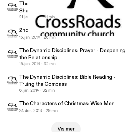
The Dynamic Disciplines: Fellowship -
Sharing the Exerience
21. jan. 2014
31 min
2nd Fridays: The God We Love
15. jan. 2014
26 min
The Dynamic Disciplines: Bible Reading - Truing the Compass
CrossRoads Community Church - Fairfield
The Dynamic Disciplines: Prayer - Deepening
the Relationship
15. jan. 2014
32 min
The Dynamic Disciplines: Bible Reading -
Truing the Compass
6. jan. 2014
32 min
The Characters of Christmas: Wise Men
31. des. 2013
29 min
Vis mer