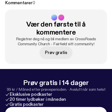
Kommentarer
0
Vær den første til å
kommentere
Registrer deg nå og bli medlem av CrossRoads
Community Church - Fairfield sitt community!
Prøv gratis
Prøv gratis i 14 dager
99 kr / Måned etter prøveperioden.
·
Avslutt når som helst
Eksklusive podkaster
20 timer lydbøker i måneden
Gratis podkaster