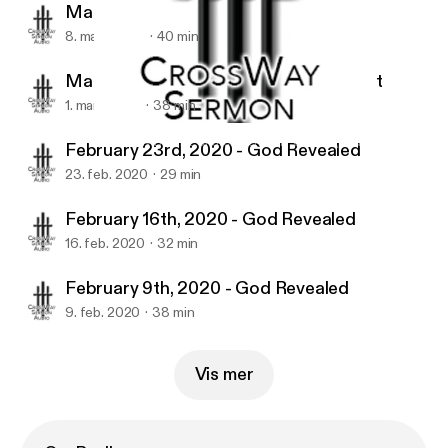
March 8th, 2020 - God Revealed
8. mars 2020
40 min
March 1st, 2020 - Mission Team Report
1. mars 2020
38 min
February 16th, 2020 - God Revealed
CrossWay Baptist Church Sermon Podcast (audio)
February 23rd, 2020 - God Revealed
23. feb. 2020
29 min
February 16th, 2020 - God Revealed
16. feb. 2020
32 min
February 9th, 2020 - God Revealed
9. feb. 2020
38 min
Vis mer