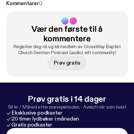
Kommentarer
0
Vær den første til å
kommentere
Registrer deg nå og bli medlem av CrossWay Baptist
Church Sermon Podcast (audio) sitt community!
Prøv gratis
Prøv gratis i 14 dager
99 kr / Måned etter prøveperioden.
·
Avslutt når som helst
Eksklusive podkaster
20 timer lydbøker i måneden
Gratis podkaster