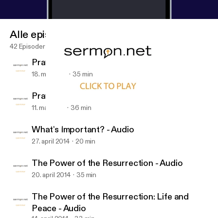
Alle episoder
42 Episoder
Praying for Fruitfulness - Audio
18. mai 2014
35 min
Praying for Godliness - Audio
11. mai 2014
36 min
What's Important? - Audio
Daniels Road Baptist Church
What's Important? - Audio
27. april 2014
20 min
The Power of the Resurrection - Audio
20. april 2014
35 min
The Power of the Resurrection: Life and
Peace - Audio