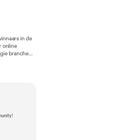
innaars in de
r online
rgie branche
unity!