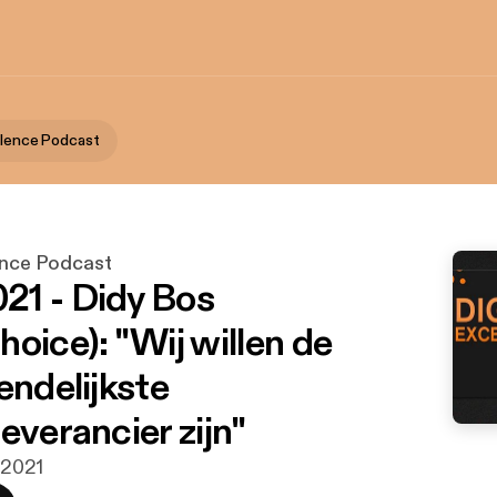
ellence Podcast
lence Podcast
1 - Didy Bos
oice): "Wij willen de
endelijkste
everancier zijn"
. 2021