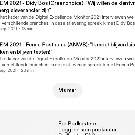
EM 2021 - Didy Bos (Greenchoice): "Wij willen de klantvr
ergieleverancier zijn"
 het kader van de Digital Excellence Monitor 2021 interviewen we 
 verschillende branches: in deze aflevering spreek ik met Didy Bos,
rketeer bij groene energieleverancier Greenchoice. Zij gaat in de
 sep. 2021
18 min
n kop.
EM 2021 - Fenna Posthuma (ANWB): "Ik moet blijven luist
jken en blijven testen!"
 het kader van de Digital Excellence Monitor 2021 interviewen we 
 verschillende branches: in deze aflevering spreek ik met Fenna 
oductmarketeer ANWB Credit Card. Zij gaat in de Finance branch
 sep. 2021
23 min
sprek over winnen, covid-uitdagingen, klantonderzoek, ANWB als 
g veel meer. Link: https://dem2021.wuaglobal.com/
Vis mer
For Podkastere
Logg inn som podkaster