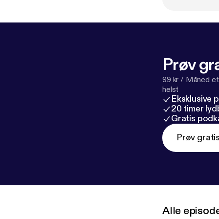
Prøv gra
99 kr / Måned et
helst
Eksklusive 
20 timer ly
Gratis podk
Prøv grati
Alle episod