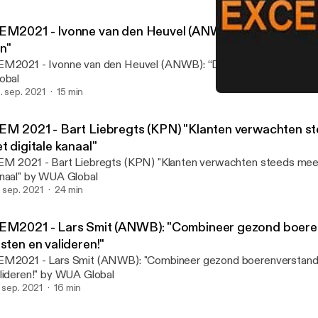
EM2021 - Ivonne van den Heuvel (ANWB): “Digitaal moe
jn"
M2021 - Ivonne van den Heuvel (ANWB): “Digitaal moet eenvoud
obal
. sep. 2021
15 min
DEM 2021 - Didy Bos (Green
Digital Excellence Podcas
EM 2021 - Bart Liebregts (KPN) "Klanten verwachten s
t digitale kanaal"
M 2021 - Bart Liebregts (KPN) "Klanten verwachten steeds meer 
naal" by WUA Global
. sep. 2021
24 min
EM2021 - Lars Smit (ANWB): "Combineer gezond boere
sten en valideren!"
M2021 - Lars Smit (ANWB): "Combineer gezond boerenverstand
lideren!" by WUA Global
. sep. 2021
16 min