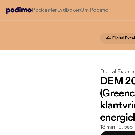
Podkaster
Lydbøker
Om Podimo
Digital Exc
Digital Excel
DEM 202
(Greench
klantvri
energiel
18 min · 9. sep