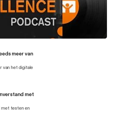
t eenvoudig
ig zijn" by WUA
choice): "Wij willen de klantvriendelijkste energieleverancier zijn"
t
teeds meer van
van het digitale
nverstand met
 met testen en