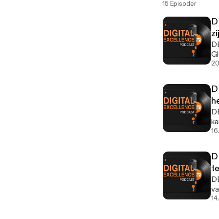
15 Episoder
D
zi
DE
Gl
20
D
he
DE
ka
16
D
te
DE
va
14