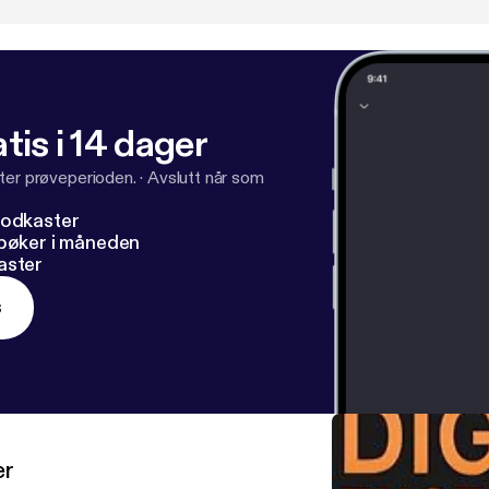
tis i 14 dager
ter prøveperioden.
·
Avslutt når som
podkaster
dbøker i måneden
aster
s
er