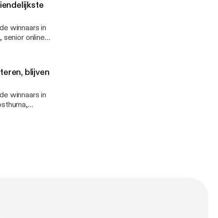
iendelijkste
de winnaars in
 senior online
 Energie branche
eren, blijven
de winnaars in
Posthuma,
e aan kop. Een
organisatie en