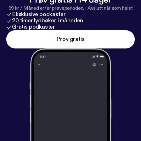
Vince Fierro - Godhand 16. Carte Blanche - Gare Du
99 kr / Måned etter prøveperioden.
·
Avslutt når som helst
Nord
Eksklusive podkaster
20 timer lydbøker i måneden
Gratis podkaster
Prøv gratis