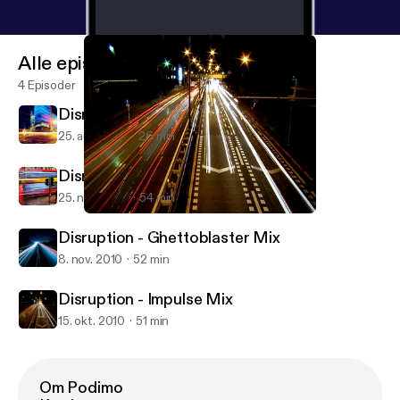
Alle episoder
4 Episoder
Disruption - About You Mix
25. aug. 2012
26 min
Disruption - Mystic Bass Mix
25. nov. 2010
54 min
Disruption - Impulse Mix
Disruption Podcast
Disruption - Ghettoblaster Mix
8. nov. 2010
52 min
Disruption - Impulse Mix
15. okt. 2010
51 min
Om Podimo