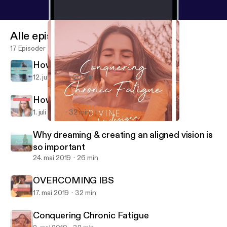
Alle episoder
17 Episoder
How to know it's time for change
12. juli 2019
20 min
How to shift your money mindset.
1. juli 2019
32 min
Conquering Chronic Fatigue
Divine by Designn
Why dreaming & creating an aligned vision is
so important
24. mai 2019
26 min
OVERCOMING IBS
17. mai 2019
32 min
Conquering Chronic Fatigue