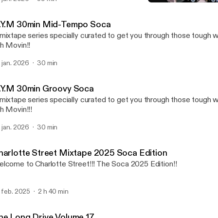
G.Y.M 30min Groovy Soc
DJ Charlotte
.Y.M 30min Mid-Tempo Soca
mixtape series specially curated to get you through those tough w
h Movin!!
. jan. 2026
30 min
.Y.M 30min Groovy Soca
mixtape series specially curated to get you through those tough 
h Movin!!!
. jan. 2026
30 min
harlotte Street Mixtape 2025 Soca Edition
lcome to Charlotte Street!!! The Soca 2025 Edition!!
. feb. 2025
2 h 40 min
he Long Drive Volume 17