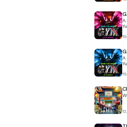
G
A 
Yu
19
G
A 
Yu
19
C
We
12
T