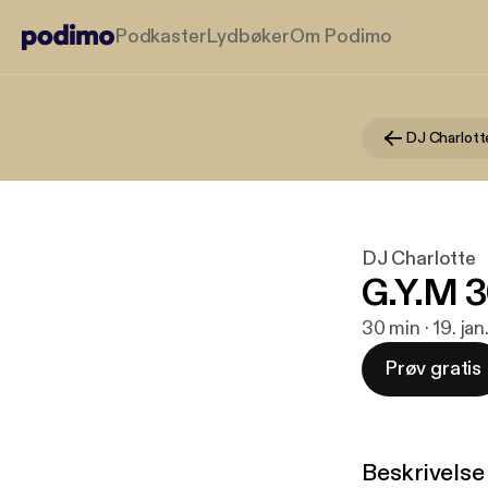
Podkaster
Lydbøker
Om Podimo
DJ Charlott
DJ Charlotte
G.Y.M 
30 min · 19. ja
Prøv gratis
Beskrivelse