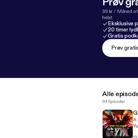
Prøv gra
99 kr / Måned et
helst
Eksklusive 
20 timer ly
Gratis podk
Prøv grati
Alle episod
64 Episoder
G
A 
Yu
19