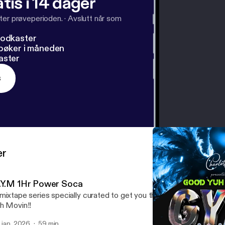
tis i 14 dager
ter prøveperioden.
·
Avslutt når som
podkaster
dbøker i måneden
aster
s
er
.Y.M 1Hr Power Soca
mixtape series specially curated to get you through those tough 
h Movin!!
. jan. 2026
59 min