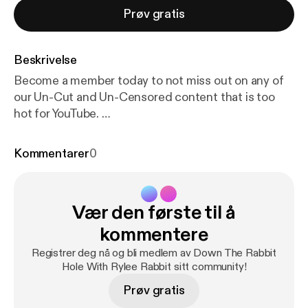
Prøv gratis
Beskrivelse
Become a member today to not miss out on any of
our Un-Cut and Un-Censored content that is too
hot for YouTube.
Patreon.com/DownTheRabbitHoletv Follow us on
all platforms IG: @DownTheRabbitHole.tv Rylee IG:
Kommentarer
0
@The RyleeRabbit Shot and edited by:
@SirViktorEnt (Sirviktor.com)
Vær den første til å
kommentere
Registrer deg nå og bli medlem av Down The Rabbit
Hole With Rylee Rabbit sitt community!
Prøv gratis