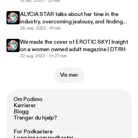
FREEDOM | DTRHTV
15. okt. 2023
35 min
ALYCIA STAR talks about her time in the
industry, overcoming jealousy, and finding
true connections
28. sep. 2023
41 min
We made the cover of EROTIC SKY | Insight
on a women owned adult magazine | DTRH
22. aug. 2023
1 h 27 min
Vis mer
Om Podimo
Karrierer
Blogg
Trenger du hjelp?
For Podkastere
Logg inn som podkaster