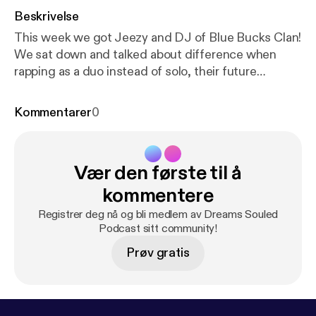
Beskrivelse
This week we got Jeezy and DJ of Blue Bucks Clan!
We sat down and talked about difference when
rapping as a duo instead of solo, their future
projects, and their experience so far as rappers.
These guys come heavy with the punchlines so we
Kommentarer
0
invited them to come hang out with us and talk a
little bit! SONS: - Ray J getting Suge’s life right -
Gucci and the Breakfast Club - Kanye’s Jesus is
Vær den første til å
King Follow us on Instagram for footage and
content from this episode! @_witnessthedream
kommentere
Registrer deg nå og bli medlem av Dreams Souled
Podcast sitt community!
Prøv gratis