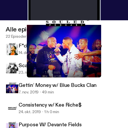
Alle episoder
22 Episoder
F*ck Everybody w/ $mashThaHomie
14. des. 2019
1 h 13 min
Scamming W/ Scam Likely
23. nov. 2019
1 h 11 min
Gettin’ Money w/ Blue Bucks Clan
Dreams Souled Podcast
Gettin’ Money w/ Blue Bucks Clan
7. nov. 2019
49 min
Consistency w/ Kee Riche$
24. okt. 2019
1 h 0 min
Purpose W/ Devante Fields