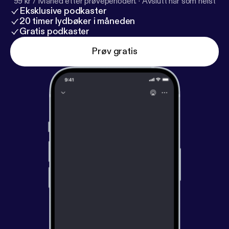
99 kr / Måned etter prøveperioden.
·
Avslutt når som helst
Eksklusive podkaster
20 timer lydbøker i måneden
Gratis podkaster
Prøv gratis