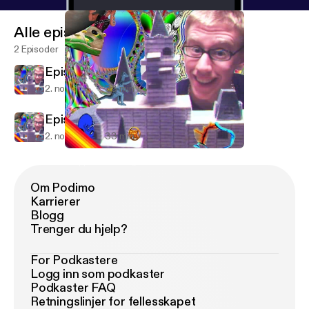
Alle episoder
2 Episoder
Episode 1
2. nov. 2009
33 min
Episode 1
2. nov. 2009
33 min
Episode 1
Droppin' Knowledge.
Om Podimo
Karrierer
Blogg
Trenger du hjelp?
For Podkastere
Logg inn som podkaster
Podkaster FAQ
Retningslinjer for fellesskapet