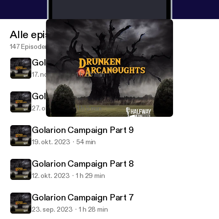
Alle episoder
147 Episoder
Golarion Campaign Part 11
17. nov. 2023
1 h 35 min
Golarion Campaign Part 10
27. okt. 2023
1 h 5 min
Golarion Campaign Part 11
Drunken Arcanoughts
Golarion Campaign Part 9
19. okt. 2023
54 min
Golarion Campaign Part 8
12. okt. 2023
1 h 29 min
Golarion Campaign Part 7
23. sep. 2023
1 h 28 min