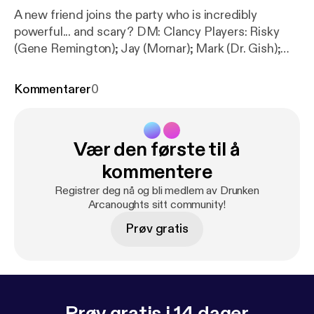
A new friend joins the party who is incredibly
powerful... and scary? DM: Clancy Players: Risky
(Gene Remington); Jay (Mornar); Mark (Dr. Gish);
Clare (Delysia Fairshadow) Visit us at
www.halfwaynetwork.com [
https://www.halfwaynet
Kommentarer
0
work.com/
] Instagram:
@drunkenarcanoughtsdndpodcast [
https://instagra
m.com/drunkenarcanoughtsdndpodcast
]
Vær den første til å
kommentere
Registrer deg nå og bli medlem av Drunken
Arcanoughts sitt community!
Prøv gratis
Prøv gratis i 14 dager