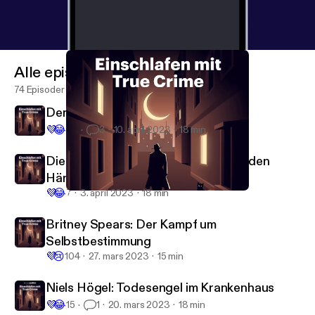
Alle episoder
74 Episoder
Der Madonnenraub
💜
😂
64
3
10. april 2023
18 min
Die OPEC-Geiselnahme: Minister in den
Händen von Terroristen
💜
😂
7
3. april 2023
18 min
2Pac: Der Mord an eine Raplegende
Einschlafen mit True Crime
Britney Spears: Der Kampf um
Selbstbestimmung
💜
😢
104
27. mars 2023
15 min
Niels Högel: Todesengel im Krankenhaus
💜
😂
15
1
20. mars 2023
18 min