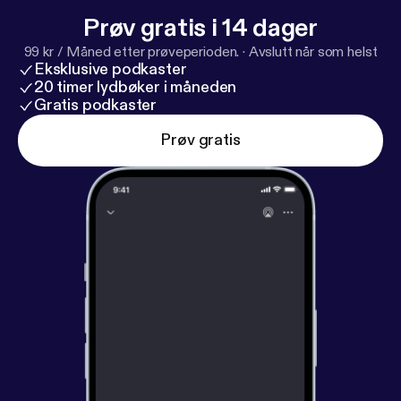
Prøv gratis i 14 dager
99 kr / Måned etter prøveperioden.
·
Avslutt når som helst
Eksklusive podkaster
20 timer lydbøker i måneden
Gratis podkaster
Prøv gratis