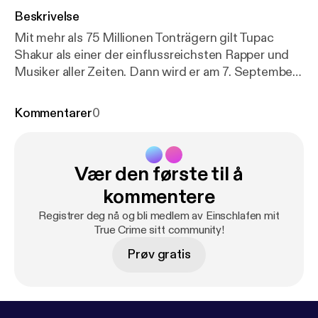
Beskrivelse
Mit mehr als 75 Millionen Tonträgern gilt Tupac
Shakur als einer der einflussreichsten Rapper und
Musiker aller Zeiten. Dann wird er am 7. September
1996 bei einer Schießerei im Vorbeifahren in Las
Vegas, Nevada, erschossen. Der Podcast ist unter
Kommentarer
0
der Lizenz CC BY-SA 3.0 verfügbar. Der Artikel
wurde redaktionell überarbeitet. Zum Wikipedia-
Artikel:
https://en.wikipedia.org/wiki/Murder_of_Tup
Vær den første til å
ac_Shakur
Produziert von Schønlein Media:
https://
www.schonlein.media/
kommentere
Registrer deg nå og bli medlem av Einschlafen mit
True Crime sitt community!
Prøv gratis