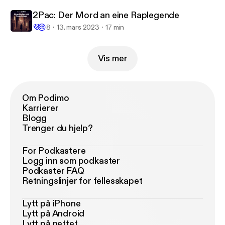
2Pac: Der Mord an eine Raplegende
💜
😢
8
13. mars 2023
17 min
Vis mer
Om Podimo
Karrierer
Blogg
Trenger du hjelp?
For Podkastere
Logg inn som podkaster
Podkaster FAQ
Retningslinjer for fellesskapet
Lytt på iPhone
Lytt på Android
Lytt på nettet