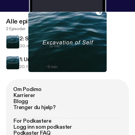
Alle episoder
2 Episoder
2: Self Evolution with Lauren
30. mars 2019
12 min
1: Undoing Emotional Imbalance
20. feb. 2019
9 min
2: Self Evolution with Lauren
Excavation of Self
Om Podimo
Karrierer
Blogg
Trenger du hjelp?
For Podkastere
Logg inn som podkaster
Podkaster FAQ