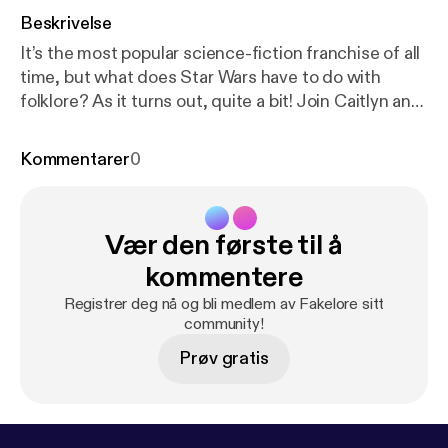
Beskrivelse
It’s the most popular science-fiction franchise of all
time, but what does Star Wars have to do with
folklore? As it turns out, quite a bit! Join Caitlyn and
Magill as they explore the folkloric origins of our
favourite stories set a long time ago in a galaxy far,
Kommentarer
0
far away. Click here to download […]
Vær den første til å
kommentere
Registrer deg nå og bli medlem av Fakelore sitt
community!
Prøv gratis