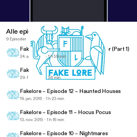
Alle episoder
9 Episoder
Fakelore – Episode 14 – Harry Potter (Part 1)
24. april 2016
1 h 59 min
Fakelore – Episode 13 – Star Wars
29. feb. 2016
58 min
Fakelore – Episode 13 – Star Wars
Fakelore
Fakelore – Episode 12 – Haunted Houses
19. jan. 2016
1 h 23 min
Fakelore – Episode 11 – Hocus Pocus
13. nov. 2015
1 h 16 min
Fakelore – Episode 10 – Nightmares