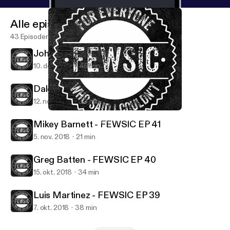
Alle episoder
43 Episoder
Johnathan Billy - FEWSIC EP 43
10. des. 2018
45 min
Dale Witwer - FEWSIC EP 42
12. nov. 2018
33 min
Dale Witwer - FEWSIC EP 42
FEWSIC - For Everyone Who Said I Couldn't
Mikey Barnett - FEWSIC EP 41
5. nov. 2018
21 min
Greg Batten - FEWSIC EP 40
15. okt. 2018
34 min
Luis Martinez - FEWSIC EP 39
7. okt. 2018
38 min