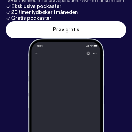
99 kr / Måned etter prøveperioden.
·
Avslutt når som helst
Eksklusive podkaster
20 timer lydbøker i måneden
Gratis podkaster
Prøv gratis