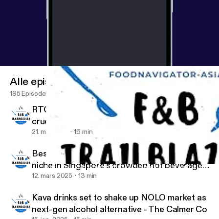
Alle episoder
195 Episoder
RTC pastes: Culture and convenience combo
crucial to entice young Asian consumers
21. mai 2025
16 min
Bespoke blooms: Petale Tea on finding a
niche in Singapore’s crowded hot beverage
Kava drinks set to shake up NOLO market as next-gen alcohol al
Food & Beverage Trailblazers
category
12. mars 2025
13 min
Kava drinks set to shake up NOLO market as
next-gen alcohol alternative - The Calmer Co