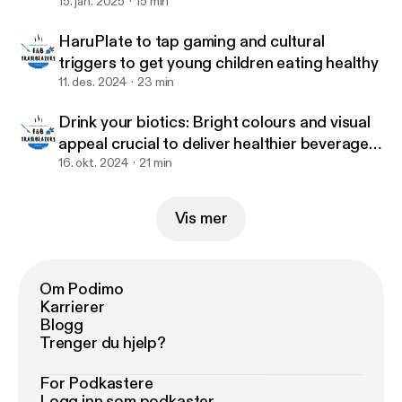
15. jan. 2025
15 min
HaruPlate to tap gaming and cultural
triggers to get young children eating healthy
11. des. 2024
23 min
Drink your biotics: Bright colours and visual
appeal crucial to deliver healthier beverages
to children – Tummy Buddies
16. okt. 2024
21 min
Vis mer
Om Podimo
Karrierer
Blogg
Trenger du hjelp?
For Podkastere
Logg inn som podkaster