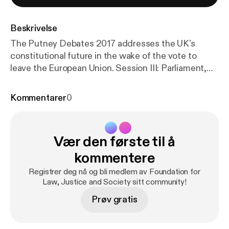
Beskrivelse
The Putney Debates 2017 addresses the UK's
constitutional future in the wake of the vote to
leave the European Union. Session III: Parliament,
the Executive, the Courts and the Rule of Law,
chaired by Joshua Rozenberg, assesses the Article
Kommentarer
0
50 case, the Royal Prerogative, and the role of the
law.
Vær den første til å
kommentere
Registrer deg nå og bli medlem av Foundation for
Law, Justice and Society sitt community!
Prøv gratis