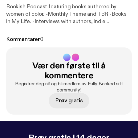
Bookish Podcast featuring books authored by
women of color. -Monthly Theme and TBR -Books
in My Life. -Interviews with authors, indie
bookstores and bookclubs. -Book of the Month
Review ( S P O I L E R A L E R T )
Kommentarer
0
Vær den første til å
kommentere
Registrer deg nå og bli medlem av Fully Booked sitt
community!
Prøv gratis
Prøv gratis i 14 dager