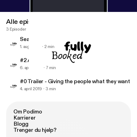
Alle episoder
3 Episoder
Season 1 Trailer
1. aug. 2019
2 min
#2 April Recommendations
6. april 2019
7 min
Season 1 Trailer
Fully Booked
#0 Trailer - Giving the people what they want
4. april 2019
3 min
Om Podimo
Karrierer
Blogg
Trenger du hjelp?