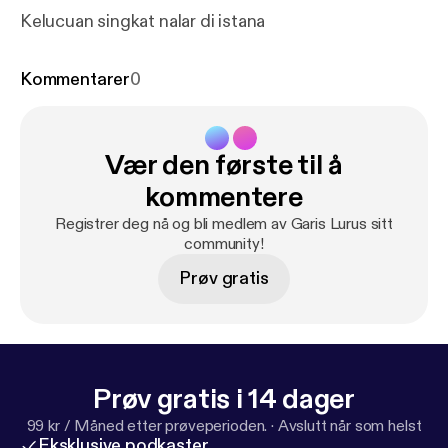
Kelucuan singkat nalar di istana
Kommentarer
0
Vær den første til å
kommentere
Registrer deg nå og bli medlem av Garis Lurus sitt
community!
Prøv gratis
Prøv gratis i 14 dager
99 kr / Måned etter prøveperioden.
·
Avslutt når som helst
Eksklusive podkaster