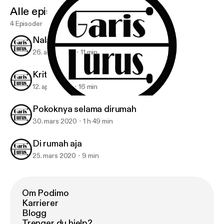
Alle episoder
4 Episoder
Nalar Istana
26. april 2020
11 min
Kritik
12. april 2020
16 min
Nalar Istana
Garis Lurus
Pokoknya selama dirumah
30. mars 2020
1 h 49 min
Di rumah aja
25. mars 2020
9 min
Om Podimo
Karrierer
Blogg
Trenger du hjelp?