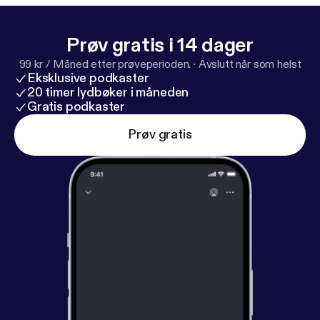
Prøv gratis i 14 dager
99 kr / Måned etter prøveperioden.
·
Avslutt når som helst
Eksklusive podkaster
20 timer lydbøker i måneden
Gratis podkaster
Prøv gratis