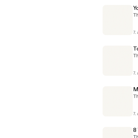
Y
Th
7.
T
Th
7.
M
Th
7.
8
Th