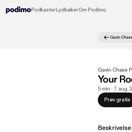
Podkaster
Lydbøker
Om Podimo
Gavin Chas
Gavin Chase 
Your Ro
5 min · 7. aug.
Prøv gratis
Beskrivelse