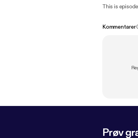
This is episod
Kommentarer
Reg
Prøv gra