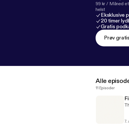
99 kr / Måned et
helst
Eksklusive 
20 timer ly
Gratis podk
Prøv grati
Alle episod
11 Episoder
F
Th
7.