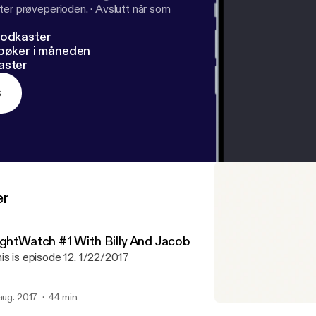
ter prøveperioden.
·
Avslutt når som
podkaster
dbøker i måneden
aster
s
er
ightWatch #1 With Billy And Jacob
is is episode 12. 1/22/2017
 aug. 2017
44 min
Your Room Is Your Life