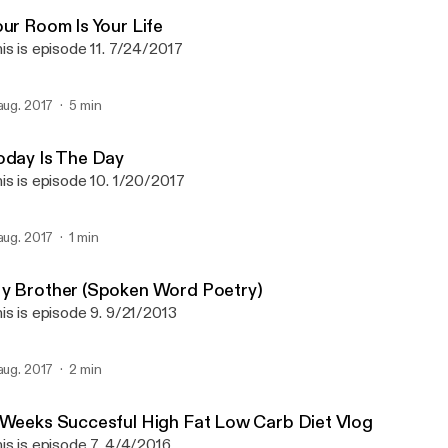
Gavin Chase Podcast
our Room Is Your Life
is is episode 11. 7/24/2017
 aug. 2017
5 min
oday Is The Day
is is episode 10. 1/20/2017
 aug. 2017
1 min
y Brother (Spoken Word Poetry)
is is episode 9. 9/21/2013
 aug. 2017
2 min
 Weeks Succesful High Fat Low Carb Diet Vlog
is is episode 7. 4/4/2016