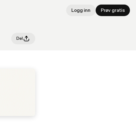
Logg inn
Prøv gratis
Del