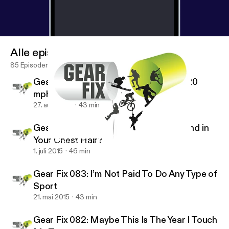
Alle episoder
85 Episoder
Gear Fix 085: Do You Think I Can Run 20
mph?
27. aug. 2015
43 min
Gear Fix 084: Is the Mic Rubbing Around in
Your Chest Hair?
Gear Fix 083: I’m Not Paid To Do Any Type of Sport
Gear Fix
1. juli 2015
46 min
Gear Fix 083: I’m Not Paid To Do Any Type of
Sport
21. mai 2015
43 min
Gear Fix 082: Maybe This Is The Year I Touch