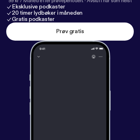
99 kr / Måned etter prøveperioden.
·
Avslutt når som helst
Eksklusive podkaster
20 timer lydbøker i måneden
Gratis podkaster
Prøv gratis