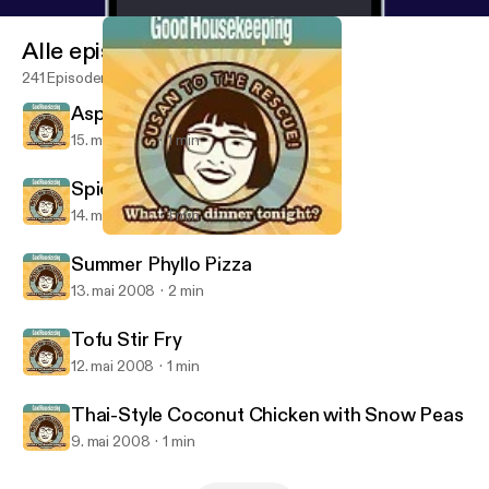
Alle episoder
241 Episoder
Asparagus Tart
15. mai 2008
1 min
Spicy Roast Beef Salad
14. mai 2008
1 min
Summer Phyllo Pizza
Good Housekeeping: What's for Dinner?
Summer Phyllo Pizza
13. mai 2008
2 min
Tofu Stir Fry
12. mai 2008
1 min
Thai-Style Coconut Chicken with Snow Peas
9. mai 2008
1 min