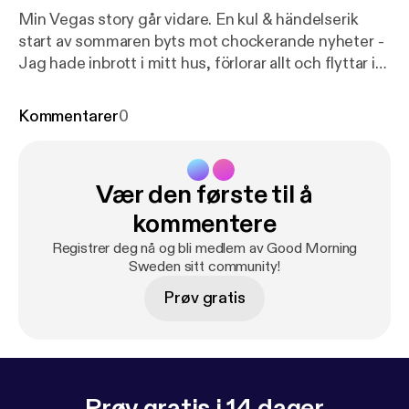
Min Vegas story går vidare. En kul & händelserik
start av sommaren byts mot chockerande nyheter -
Jag hade inbrott i mitt hus, förlorar allt och flyttar in
tillsammans med ett udda par. Livet som nybliven
singel i Las Vegas startar onekligen med några
Kommentarer
0
intressanta möten. Veckans gäst Kamilla Martin
reser jorden runt och hamnar i en orkan i Florida.
Hon flyttar till Hawaii och hamnar sedan i dubbelt
Vær den første til å
trubbel i Las Vegas. Missa inte hennes intressanta
historia! See acast.com/privacy [
https://acast.com/p
kommentere
rivacy
] for privacy and opt-out information.
Registrer deg nå og bli medlem av Good Morning
Sweden sitt community!
Prøv gratis
Prøv gratis i 14 dager