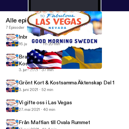
Alle episoder
7 Episoder
Inbrott, Orkaner & Bigami
16. juni 2021
1 h 20 min
Branden i Kalifornien - Grönt Kort &
Kostsamma Äktenskap Del 2
3. juni 2021
37 min
Inbrott, Orkaner & Bigami
Good Morning Sweden
Grönt Kort & Kostsamma Äktenskap Del 1
3. juni 2021
52 min
Vi gifte oss i Las Vegas
27. mai 2021
40 min
Från Maffian till Ovala Rummet