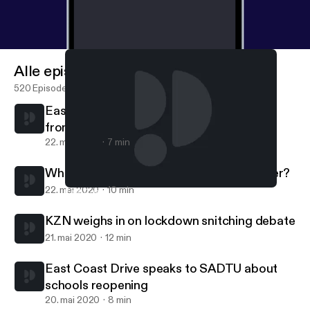
Alle episoder
520 Episoder
East Coast Drive speaks to J'Something
from Mi Casa…
22. mai 2020
7 min
What is your most embarrassing injury ever?
22. mai 2020
10 min
East Coast Drive speaks to J'Something from Mi Casa…
Gordon and G-Dog
KZN weighs in on lockdown snitching debate
21. mai 2020
12 min
East Coast Drive speaks to SADTU about
schools reopening
20. mai 2020
8 min