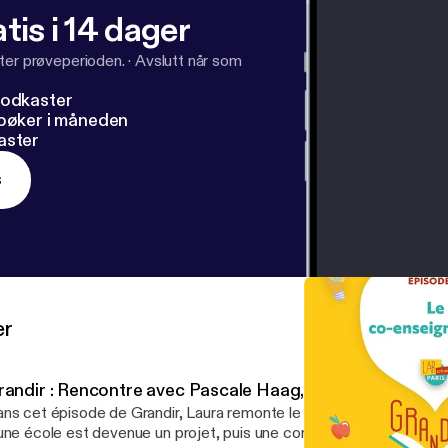
tis i 14 dager
ter prøveperioden.
·
Avslutt når som
podkaster
dbøker i måneden
aster
s
er
randir : Rencontre avec Pascale Haag, fondatrice
ns cet épisode de Grandir, Laura remonte le fil avec Pascale : co
une école est devenue un projet, puis une communauté vivante — j