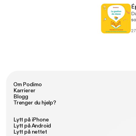
tr
É
faut
Da
Sc
so
ch
el
d’
27
de
lycée. Garder du lien, diversifi
et
au
co
co
sé
la
Om Podimo
Karrierer
Blogg
Trenger du hjelp?
Lytt på iPhone
Lytt på Android
Lytt på nettet