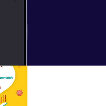
mment l’idée
usqu’à la