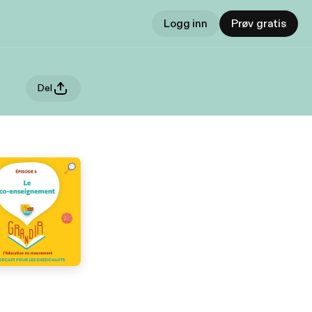
Logg inn
Prøv gratis
Del