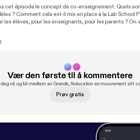
s cet épisode le concept de co-enseignement. Quels son
èles ? Comment cela est-il mis en place à la Lab School P
es élèves, pour les enseignants, pour les parents ? On vous emmène
classe pour comprendre comment est appliqué concrèteme
 la Lab School.
0
Vær den første til å kommentere
 deg nå og bli medlem av Grandir, l’éducation en mouvement sitt 
Prøv gratis