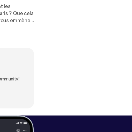
t les
aris ? Que cela
nt le co-
community!