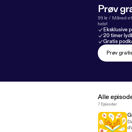
Prøv gra
99 kr / Måned et
helst
Eksklusive 
20 timer ly
Gratis podk
Prøv grati
Alle episod
7 Episoder
G
Da
d’