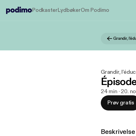
Podkaster
Lydbøker
Om Podimo
Grandir, l’éd
Épisode
24 min · 20. n
Prøv gratis
Beskrivelse