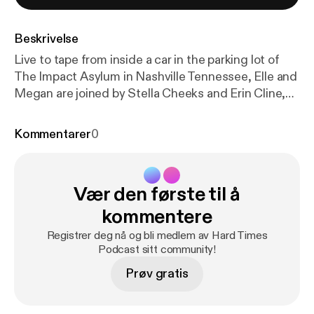
Beskrivelse
Live to tape from inside a car in the parking lot of
The Impact Asylum in Nashville Tennessee, Elle and
Megan are joined by Stella Cheeks and Erin Cline,
co-hosts of our sister podcast Not Your
Demographic. Anything we lack in sound quality (we
Kommentarer
0
really did record in a car), we make up for in
enthusiasm (we really had just watched the show
live).
Vær den første til å
kommentere
Registrer deg nå og bli medlem av Hard Times
Podcast sitt community!
Prøv gratis