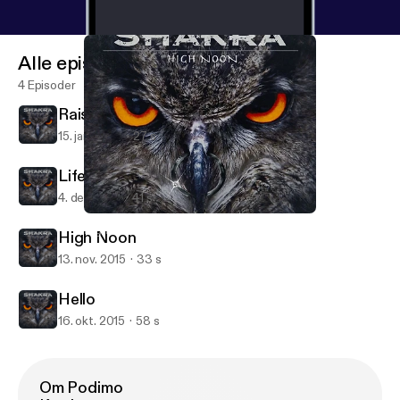
Alle episoder
4 Episoder
Raise Your Hands
15. jan. 2016
27 s
Life's What You Need
4. des. 2015
41 s
Hello
High Noon (Podcast)
High Noon
13. nov. 2015
33 s
Hello
16. okt. 2015
58 s
Om Podimo