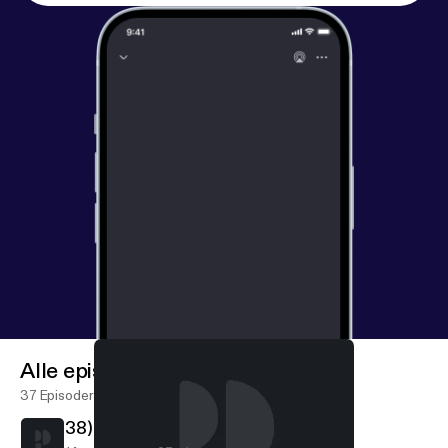
Alle episoder
37 Episoder
38) Real Talk 3: In A Pandemic