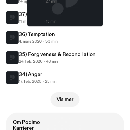
14. april 2020
27 min
37) Eyes to Jesus
11. mars 2020
15 min
34) Anger
Hold Fast Podcast
36) Temptation
4. mars 2020
33 min
35) Forgiveness & Reconciliation
24. feb. 2020
40 min
34) Anger
17. feb. 2020
25 min
Vis mer
Om Podimo
Karrierer