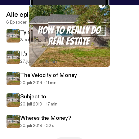
Alle episoder
8 Episoder
Tyler a newbie in Vegas!
3. aug. 2019
11 min
It’s all about your mindset
27. juli 2019
10 min
Subject to
How to really do Real Estate
The Velocity of Money
20. juli 2019
11 min
Subject to
20. juli 2019
17 min
Wheres the Money?
20. juli 2019
32 s