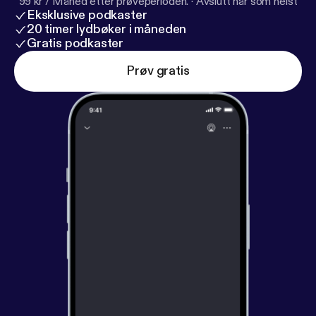
99 kr / Måned etter prøveperioden.
·
Avslutt når som helst
Eksklusive podkaster
20 timer lydbøker i måneden
Gratis podkaster
Prøv gratis