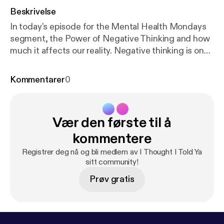
Beskrivelse
In today's episode for the Mental Health Mondays
segment, the Power of Negative Thinking and how
much it affects our reality. Negative thinking is one
of the biggest components when we are battling
our depression. However, the power of thought can
Kommentarer
0
alter our reality, especially if its negative. Today, the
focus will be on the 7 common types of negative
thoughts and how to combat them.
Vær den første til å
kommentere
Registrer deg nå og bli medlem av I Thought I Told Ya
sitt community!
Prøv gratis