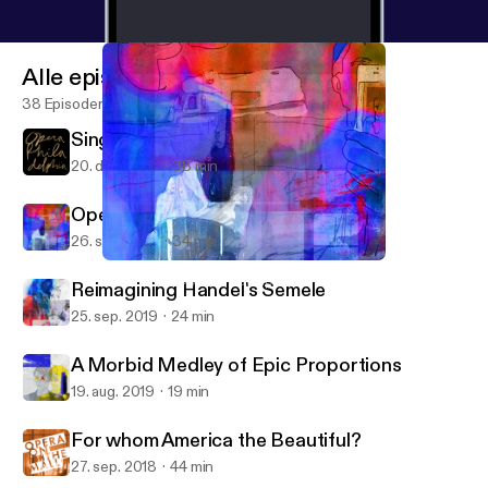
Alle episoder
38 Episoder
Singers with Range
20. des. 2019
38 min
Opera for the 21st Century
26. sep. 2019
34 min
Opera for the 21st Century
In Tune with Opera Philadelphia
Reimagining Handel's Semele
25. sep. 2019
24 min
A Morbid Medley of Epic Proportions
19. aug. 2019
19 min
For whom America the Beautiful?
27. sep. 2018
44 min