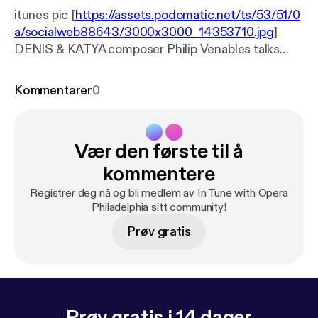
itunes pic [
https://assets.podomatic.net/ts/53/51/0
a/socialweb88643/3000x3000_14353710.jpg
]
DENIS & KATYA composer Philip Venables talks
with Opera Philadelphia's Michael Bolton about
creating the O19 world premiere.
Kommentarer
0
Vær den første til å
kommentere
Registrer deg nå og bli medlem av In Tune with Opera
Philadelphia sitt community!
Prøv gratis
Prøv gratis i 14 dager