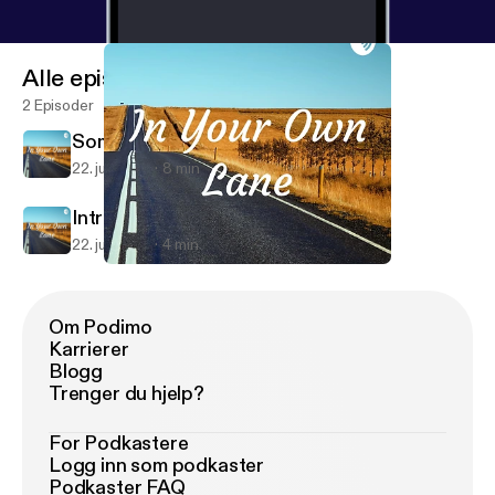
Alle episoder
2 Episoder
Somewhere on a beach
22. juli 2019
8 min
Intro episode
22. juli 2019
4 min
Intro episode
In Your Own Lane
Om Podimo
Karrierer
Blogg
Trenger du hjelp?
For Podkastere
Logg inn som podkaster
Podkaster FAQ