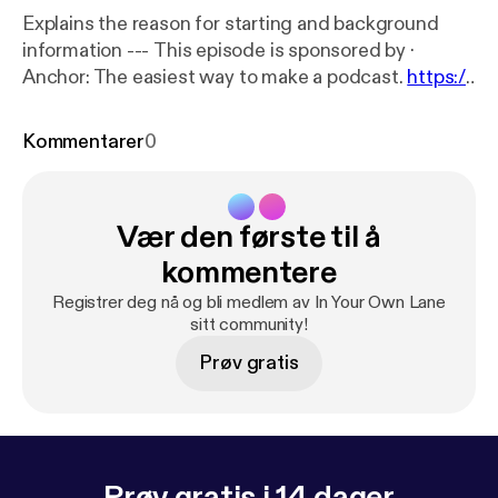
Explains the reason for starting and background
information --- This episode is sponsored by ·
Anchor: The easiest way to make a podcast.
https://
anchor.fm/app
[
https://anchor.fm/app
]
Kommentarer
0
Vær den første til å
kommentere
Registrer deg nå og bli medlem av In Your Own Lane
sitt community!
Prøv gratis
Prøv gratis i 14 dager