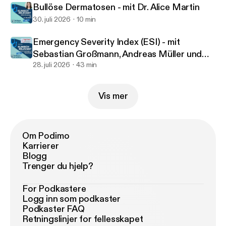
Dabei steht nicht die Funktionsverbesserung um
Bullöse Dermatosen - mit Dr. Alice Martin
jeden Preis im Vordergrund, sondern die Frage: 👉
30. juli 2026
10 min
Was ist für die Patientin oder den Patienten in der
Emergency Severity Index (ESI) - mit
aktuellen Lebensphase wichtig? ALS als Beispiel für
Sebastian Großmann, Andreas Müller und
palliative Logopädie Frühe Diagnostik und
Sebastian Großmann
28. juli 2026
43 min
Begleitung Am Beispiel der Amyotrophen
Lateralsklerose (ALS) beschreibt Cordula
Winterholler die verschiedenen Aufgaben der
Vis mer
Logopädie. Bereits bei ersten
Sprachveränderungen erfolgt: * umfassende
Diagnostik * Schluckdiagnostik *
Om Podimo
Ernährungsassessment * Beobachtung von
Karrierer
Atemfunktion und Belastbarkeit Oft zeigen sich
Blogg
bereits früh: * Gewichtsverlust * Mangelernährung *
Trenger du hjelp?
kompensierte Schluckstörungen Alltag statt
Defizite Ein wichtiger Gedanke der Folge: Palliative
For Podkastere
Logg inn som podkaster
Logopädie orientiert sich nicht primär an
Podkaster FAQ
Funktionsverlusten, sondern am gelebten Alltag.
Retningslinjer for fellesskapet
Fragen sind beispielsweise: * Wie kann