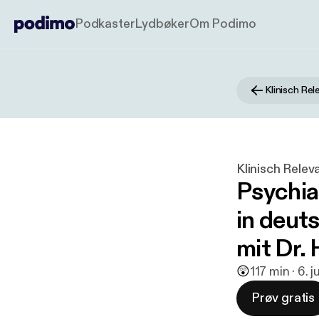
Podkaster
Lydbøker
Om Podimo
Klinisch Re
Klinisch Rele
Psychia
in deut
mit Dr. 
😲
1
17 min · 6. 
Prøv gratis