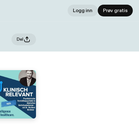
Logg inn
Prøv gratis
Del